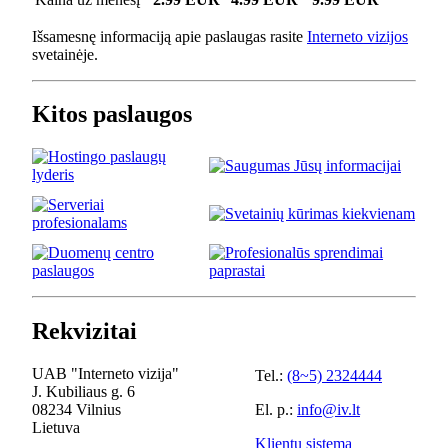
Išsamesnę informaciją apie paslaugas rasite
Interneto vizijos
svetainėje.
Kitos paslaugos
Rekvizitai
UAB "Interneto vizija"
Tel.:
(8~5) 2324444
J. Kubiliaus g. 6
08234 Vilnius
El. p.:
info@iv.lt
Lietuva
Klientų sistema