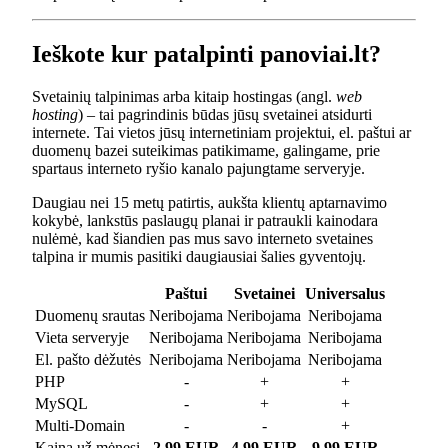
Ieškote kur patalpinti panoviai.lt?
Svetainių talpinimas arba kitaip hostingas (angl.
web
hosting
) – tai pagrindinis būdas jūsų svetainei atsidurti
internete. Tai vietos jūsų internetiniam projektui, el. paštui ar
duomenų bazei suteikimas patikimame, galingame, prie
spartaus interneto ryšio kanalo pajungtame serveryje.
Daugiau nei 15 metų patirtis, aukšta klientų aptarnavimo
kokybė, lankstūs paslaugų planai ir patraukli kainodara
nulėmė, kad šiandien pas mus savo interneto svetaines
talpina ir mumis pasitiki daugiausiai šalies gyventojų.
Paštui
Svetainei
Universalus
Duomenų srautas
Neribojama
Neribojama
Neribojama
Vieta serveryje
Neribojama
Neribojama
Neribojama
El. pašto dėžutės
Neribojama
Neribojama
Neribojama
PHP
-
+
+
MySQL
-
+
+
Multi-Domain
-
-
+
Kaina už mėnesį
2.99 EUR
4.99 EUR
9.99 EUR