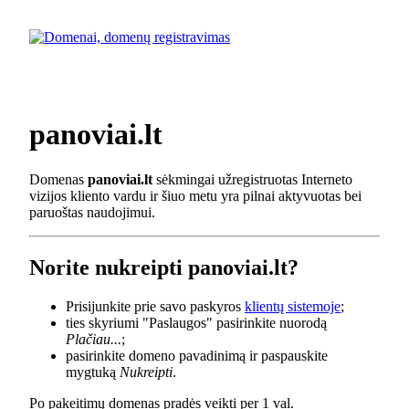
panoviai.lt
Domenas
panoviai.lt
sėkmingai užregistruotas Interneto
vizijos kliento vardu ir šiuo metu yra pilnai aktyvuotas bei
paruoštas naudojimui.
Norite nukreipti panoviai.lt?
Prisijunkite prie savo paskyros
klientų sistemoje
;
ties skyriumi "Paslaugos" pasirinkite nuorodą
Plačiau...
;
pasirinkite domeno pavadinimą ir paspauskite
mygtuką
Nukreipti
.
Po pakeitimų domenas pradės veikti per 1 val.