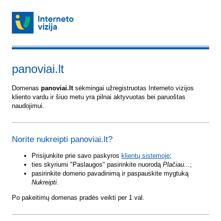
panoviai.lt
Domenas
panoviai.lt
sėkmingai užregistruotas Interneto vizijos
kliento vardu ir šiuo metu yra pilnai aktyvuotas bei paruoštas
naudojimui.
Norite nukreipti panoviai.lt?
Prisijunkite prie savo paskyros
klientų sistemoje
;
ties skyriumi "Paslaugos" pasirinkite nuorodą
Plačiau...
;
pasirinkite domeno pavadinimą ir paspauskite mygtuką
Nukreipti
.
Po pakeitimų domenas pradės veikti per 1 val.