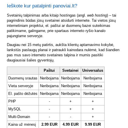
Ieškote kur patalpinti panoviai.lt?
Svetainių talpinimas arba kitaip hostingas (angl.
web hosting
) – tai
pagrindinis būdas jūsų svetainei atsidurti internete. Tai vietos jūsų
internetiniam projektui, el. paštui ar duomenų bazei suteikimas
patikimame, galingame, prie spartaus interneto ryšio kanalo
pajungtame serveryje.
Daugiau nei 15 metų patirtis, aukšta klientų aptarnavimo kokybė,
lankstūs paslaugų planai ir patraukli kainodara nulėmė, kad šiandien
pas mus savo interneto svetaines talpina ir mumis pasitiki
daugiausiai šalies gyventojų.
Paštui
Svetainei
Universalus
Duomenų srautas
Neribojama
Neribojama
Neribojama
Vieta serveryje
Neribojama
Neribojama
Neribojama
El. pašto dėžutės
Neribojama
Neribojama
Neribojama
PHP
-
+
+
MySQL
-
+
+
Multi-Domain
-
-
+
Kaina už mėnesį
2.99 EUR
4.99 EUR
9.99 EUR