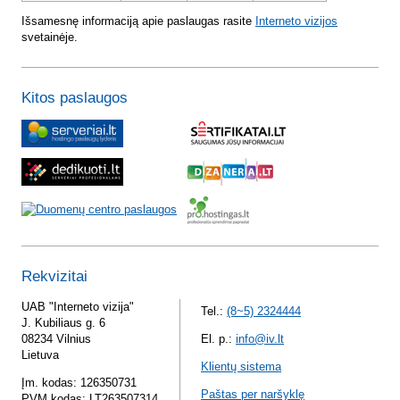
Išsamesnę informaciją apie paslaugas rasite
Interneto vizijos
svetainėje.
Kitos paslaugos
Rekvizitai
UAB "Interneto vizija"
Tel.:
(8~5) 2324444
J. Kubiliaus g. 6
08234 Vilnius
El. p.:
info@iv.lt
Lietuva
Klientų sistema
Įm. kodas: 126350731
Paštas per naršyklę
PVM kodas: LT263507314