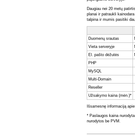
Daugiau nei 20 metų patirti
planai ir patraukli kainoda
talpina ir mumis pasitiki da
Duomenų srautas
Vieta serveryje
El. pašto dėžutės
PHP
MySQL
Multi-Domain
Reseller
Užsakymo kaina (mėn.)*
Išsamesnę informaciją apie
* Paslaugos kaina nurodyta
nurodytos be PVM.