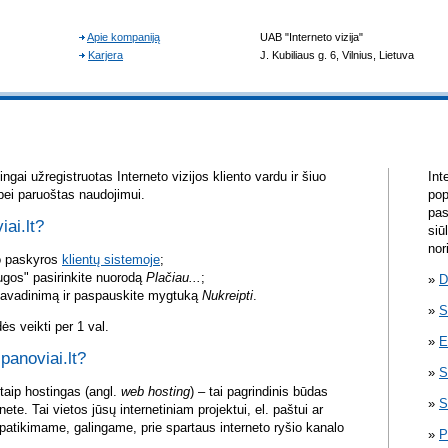
gai užregistruotas Interneto vizijos kliento vardu ir šiuo
Int
bei paruoštas naudojimui.
pop
pas
iai.lt?
siū
nor
vo paskyros
klientų sistemoje
;
ugos" pasirinkite nuorodą
Plačiau...
;
D
pavadinimą ir paspauskite mygtuką
Nukreipti
.
S
s veikti per 1 val.
E
 panoviai.lt?
S
itaip hostingas (angl.
web hosting
) – tai pagrindinis būdas
S
rnete. Tai vietos jūsų internetiniam projektui, el. paštui ar
atikimame, galingame, prie spartaus interneto ryšio kanalo
P