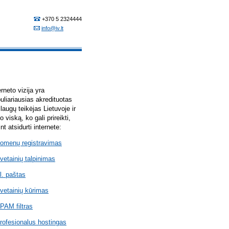
erneto vizija yra
uliariausias akredituotas
laugų teikėjas Lietuvoje ir
lo viską, ko gali prireikti,
int atsidurti internete:
omenų registravimas
vetainių talpinimas
l. paštas
vetainių kūrimas
PAM filtras
rofesionalus hostingas