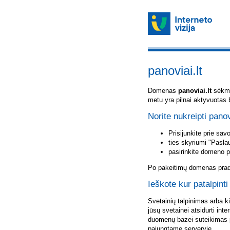
panoviai.lt
Domenas
panoviai.lt
sėkmin
metu yra pilnai aktyvuotas 
Norite nukreipti panov
Prisijunkite prie sa
ties skyriumi "Pasla
pasirinkite domeno 
Po pakeitimų domenas pradė
Ieškote kur patalpinti
Svetainių talpinimas arba k
jūsų svetainei atsidurti inte
duomenų bazei suteikimas p
pajungtame serveryje.