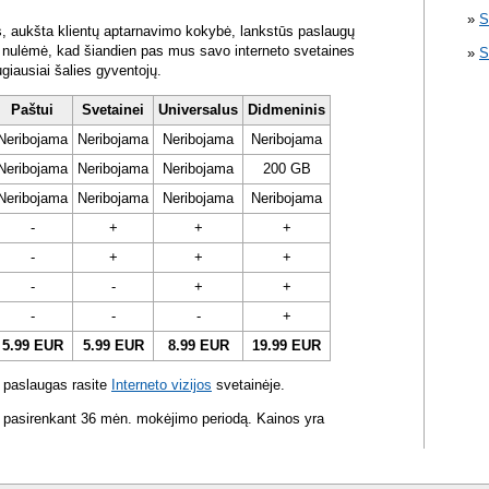
S
s, aukšta klientų aptarnavimo kokybė, lankstūs paslaugų
ra nulėmė, kad šiandien pas mus savo interneto svetaines
S
ugiausiai šalies gyventojų.
Paštui
Svetainei
Universalus
Didmeninis
Neribojama
Neribojama
Neribojama
Neribojama
Neribojama
Neribojama
Neribojama
200 GB
Neribojama
Neribojama
Neribojama
Neribojama
-
+
+
+
-
+
+
+
-
-
+
+
-
-
-
+
5.99 EUR
5.99 EUR
8.99 EUR
19.99 EUR
 paslaugas rasite
Interneto vizijos
svetainėje.
 pasirenkant 36 mėn. mokėjimo periodą. Kainos yra