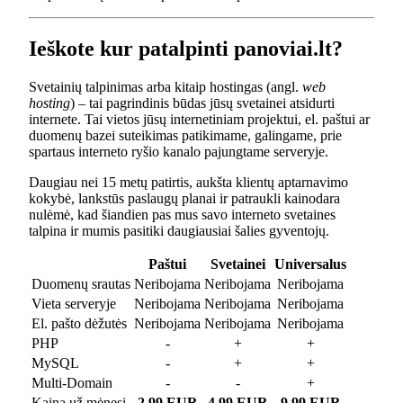
Ieškote kur patalpinti panoviai.lt?
Svetainių talpinimas arba kitaip hostingas (angl.
web
hosting
) – tai pagrindinis būdas jūsų svetainei atsidurti
internete. Tai vietos jūsų internetiniam projektui, el. paštui ar
duomenų bazei suteikimas patikimame, galingame, prie
spartaus interneto ryšio kanalo pajungtame serveryje.
Daugiau nei 15 metų patirtis, aukšta klientų aptarnavimo
kokybė, lankstūs paslaugų planai ir patraukli kainodara
nulėmė, kad šiandien pas mus savo interneto svetaines
talpina ir mumis pasitiki daugiausiai šalies gyventojų.
Paštui
Svetainei
Universalus
Duomenų srautas
Neribojama
Neribojama
Neribojama
Vieta serveryje
Neribojama
Neribojama
Neribojama
El. pašto dėžutės
Neribojama
Neribojama
Neribojama
PHP
-
+
+
MySQL
-
+
+
Multi-Domain
-
-
+
Kaina už mėnesį
2.99 EUR
4.99 EUR
9.99 EUR