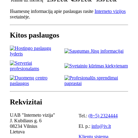
Išsamesnę informaciją apie paslaugas rasite
Interneto vizijos
svetainėje.
Kitos paslaugos
Rekvizitai
UAB "Interneto vizija"
Tel.:
(8~5) 2324444
J. Kubiliaus g. 6
08234 Vilnius
El. p.:
info@iv.lt
Lietuva
Klientų sistema