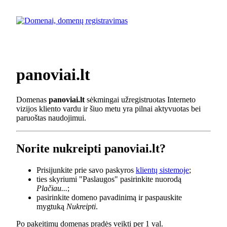
panoviai.lt
Domenas
panoviai.lt
sėkmingai užregistruotas Interneto
vizijos kliento vardu ir šiuo metu yra pilnai aktyvuotas bei
paruoštas naudojimui.
Norite nukreipti panoviai.lt?
Prisijunkite prie savo paskyros
klientų sistemoje
;
ties skyriumi "Paslaugos" pasirinkite nuorodą
Plačiau...
;
pasirinkite domeno pavadinimą ir paspauskite
mygtuką
Nukreipti
.
Po pakeitimų domenas pradės veikti per 1 val.