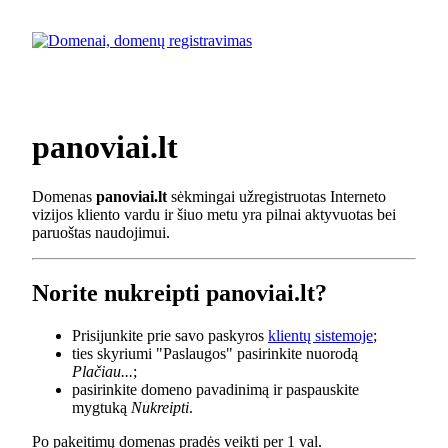
panoviai.lt
Domenas
panoviai.lt
sėkmingai užregistruotas Interneto
vizijos kliento vardu ir šiuo metu yra pilnai aktyvuotas bei
paruoštas naudojimui.
Norite nukreipti panoviai.lt?
Prisijunkite prie savo paskyros
klientų sistemoje
;
ties skyriumi "Paslaugos" pasirinkite nuorodą
Plačiau...
;
pasirinkite domeno pavadinimą ir paspauskite
mygtuką
Nukreipti
.
Po pakeitimų domenas pradės veikti per 1 val.