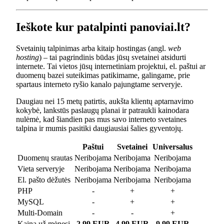
Ieškote kur patalpinti panoviai.lt?
Svetainių talpinimas arba kitaip hostingas (angl.
web
hosting
) – tai pagrindinis būdas jūsų svetainei atsidurti
internete. Tai vietos jūsų internetiniam projektui, el. paštui ar
duomenų bazei suteikimas patikimame, galingame, prie
spartaus interneto ryšio kanalo pajungtame serveryje.
Daugiau nei 15 metų patirtis, aukšta klientų aptarnavimo
kokybė, lankstūs paslaugų planai ir patraukli kainodara
nulėmė, kad šiandien pas mus savo interneto svetaines
talpina ir mumis pasitiki daugiausiai šalies gyventojų.
Paštui
Svetainei
Universalus
Duomenų srautas
Neribojama
Neribojama
Neribojama
Vieta serveryje
Neribojama
Neribojama
Neribojama
El. pašto dėžutės
Neribojama
Neribojama
Neribojama
PHP
-
+
+
MySQL
-
+
+
Multi-Domain
-
-
+
Kaina už mėnesį
2.99 EUR
4.99 EUR
9.99 EUR