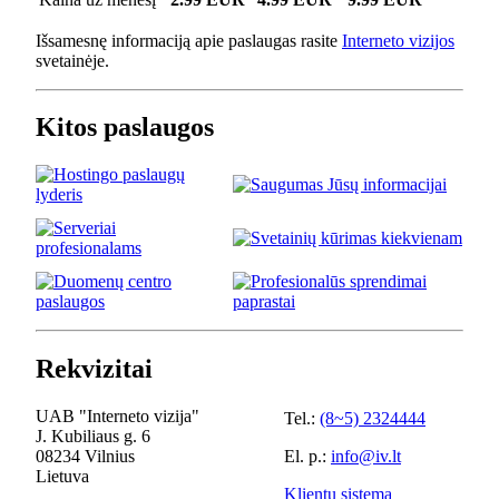
Išsamesnę informaciją apie paslaugas rasite
Interneto vizijos
svetainėje.
Kitos paslaugos
Rekvizitai
UAB "Interneto vizija"
Tel.:
(8~5) 2324444
J. Kubiliaus g. 6
08234 Vilnius
El. p.:
info@iv.lt
Lietuva
Klientų sistema