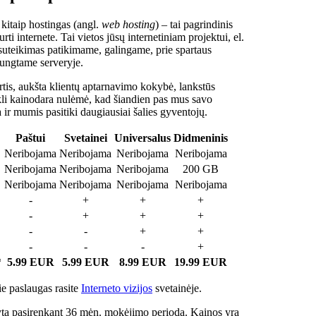
 kitaip hostingas (angl.
web hosting
) – tai pagrindinis
rti internete. Tai vietos jūsų internetiniam projektui, el.
suteikimas patikimame, galingame, prie spartaus
jungtame serveryje.
tis, aukšta klientų aptarnavimo kokybė, lankstūs
ukli kainodara nulėmė, kad šiandien pas mus savo
a ir mumis pasitiki daugiausiai šalies gyventojų.
Paštui
Svetainei
Universalus
Didmeninis
Neribojama
Neribojama
Neribojama
Neribojama
Neribojama
Neribojama
Neribojama
200 GB
Neribojama
Neribojama
Neribojama
Neribojama
-
+
+
+
-
+
+
+
-
-
+
+
-
-
-
+
*
5.99 EUR
5.99 EUR
8.99 EUR
19.99 EUR
e paslaugas rasite
Interneto vizijos
svetainėje.
ta pasirenkant 36 mėn. mokėjimo periodą. Kainos yra