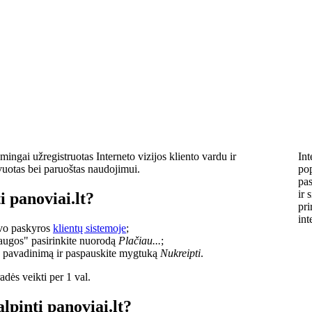
ingai užregistruotas Interneto vizijos kliento vardu ir
Int
vuotas bei paruoštas naudojimui.
pop
pas
ir 
i panoviai.lt?
pri
int
savo paskyros
klientų sistemoje
;
laugos" pasirinkite nuorodą
Plačiau...
;
o pavadinimą ir paspauskite mygtuką
Nukreipti
.
dės veikti per 1 val.
lpinti panoviai.lt?