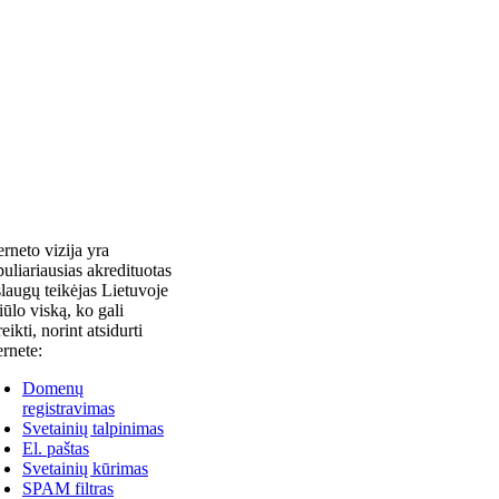
erneto vizija yra
uliariausias akredituotas
laugų teikėjas Lietuvoje
siūlo viską, ko gali
reikti, norint atsidurti
ernete:
Domenų
registravimas
Svetainių talpinimas
El. paštas
Svetainių kūrimas
SPAM filtras