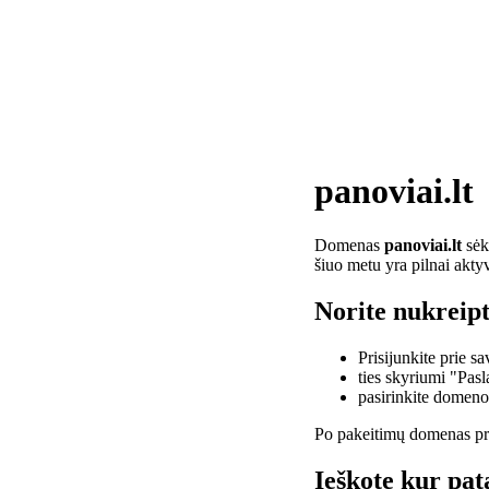
panoviai.lt
Domenas
panoviai.lt
sėkm
šiuo metu yra pilnai akty
Norite nukreipt
Prisijunkite prie 
ties skyriumi "Pas
pasirinkite domen
Po pakeitimų domenas pra
Ieškote kur pata