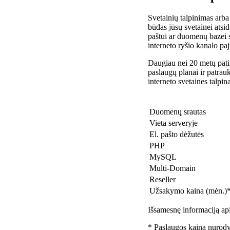
Svetainių talpinimas arba
būdas jūsų svetainei atsidu
paštui ar duomenų bazei 
interneto ryšio kanalo pa
Daugiau nei 20 metų patir
paslaugų planai ir patra
interneto svetaines talpin
Duomenų srautas
Vieta serveryje
El. pašto dėžutės
PHP
MySQL
Multi-Domain
Reseller
Užsakymo kaina (mėn.)
Išsamesnę informaciją api
* Paslaugos kaina nurody