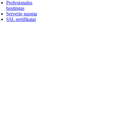
Profesionalus
hostingas
Serverių nuoma
SSL sertifikatai